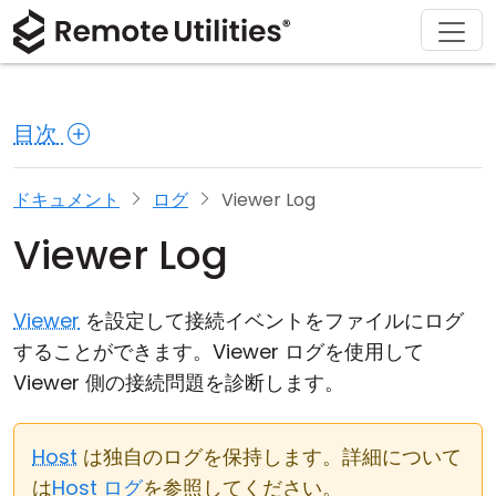
ソリューション
ダウンロード
サポート
会社概要
製品
購入
ツアー
金融および銀行
Windows
オンライン購入
サポートセンター
お問い合わせ
目次
セキュリティ
製造および小売
macOS
ライセンスアシスタント
ドキュメント
プレスルーム
スクリーンショット
ヘルスケア
Linux
ライセンスのアップグレード
ナレッジベース
レビューを書く
ドキュメント
ログ
Viewer Log
Viewer Log
リリースノート
教育および政府
iOS/Android
接続モード
情報技術
Viewer
を設定して接続イベントをファイルにログ
することができます。Viewer ログを使用して
無人アクセス
Viewer 側の接続問題を診断します。
Active Directory サポート
Host
は独自のログを保持します。詳細について
MSI 設定
は
Host ログ
を参照してください。