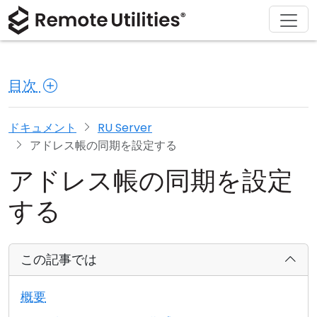
ソリューション
ダウンロード
サポート
会社概要
製品
購入
ツアー
金融および銀行
Windows
オンライン購入
サポートセンター
お問い合わせ
目次
セキュリティ
製造および小売
macOS
ライセンスアシスタント
ドキュメント
プレスルーム
スクリーンショット
ヘルスケア
Linux
ライセンスのアップグレード
ナレッジベース
レビューを書く
ドキュメント
RU Server
アドレス帳の同期を設定する
リリースノート
教育および政府
iOS/Android
アドレス帳の同期を設定
接続モード
情報技術
する
無人アクセス
この記事では
Active Directory サポート
概要
MSI 設定