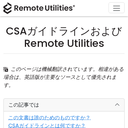
ソリューション
ダウンロード
サポート
会社概要
製品
購入
ツアー
金融および銀行
Windows
オンライン購入
サポートセンター
お問い合わせ
CSAガイドラインおよび
セキュリティ
製造および小売
macOS
ライセンスアシスタント
ドキュメント
プレスルーム
Remote Utilities
スクリーンショット
ヘルスケア
Linux
ライセンスのアップグレード
ナレッジベース
レビューを書く
リリースノート
教育および政府
iOS/Android
このページは機械翻訳されています。相違がある
場合は、英語版が主要なソースとして優先されま
接続モード
情報技術
す。
無人アクセス
この記事では
Active Directory サポート
この文書は誰のためのものですか？
MSI 設定
CSAガイドラインとは何ですか？