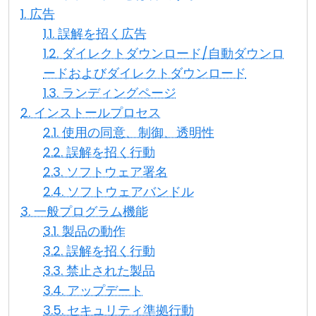
1. 広告
クラウド＆オンプレミス
1.1. 誤解を招く広告
1.2. ダイレクトダウンロード/自動ダウンロ
ードおよびダイレクトダウンロード
1.3. ランディングページ
2. インストールプロセス
2.1. 使用の同意、制御、透明性
2.2. 誤解を招く行動
2.3. ソフトウェア署名
2.4. ソフトウェアバンドル
3. 一般プログラム機能
3.1. 製品の動作
3.2. 誤解を招く行動
3.3. 禁止された製品
3.4. アップデート
3.5. セキュリティ準拠行動