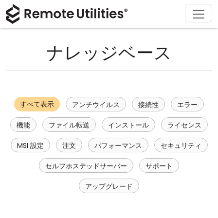
ソリューション
ダウンロード
サポート
会社概要
製品
購入
ツアー
金融および銀行
Windows
オンライン購入
サポートセンター
お問い合わせ
ナレッジベース
セキュリティ
製造および小売
macOS
ライセンスアシスタント
ドキュメント
プレスルーム
スクリーンショット
ヘルスケア
Linux
ライセンスのアップグレード
ナレッジベース
レビューを書く
すべて表示
アンチウイルス
接続性
エラー
リリースノート
教育および政府
iOS/Android
機能
ファイル転送
インストール
ライセンス
接続モード
情報技術
MSI 設定
注文
パフォーマンス
セキュリティ
無人アクセス
セルフホステッドサーバー
サポート
Active Directory サポート
アップグレード
MSI 設定