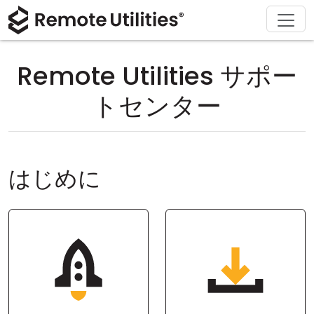
ソリューション
ダウンロード
サポート
会社概要
製品
購入
ツアー
金融および銀行
Windows
オンライン購入
サポートセンター
お問い合わせ
Remote Utilities サポー
セキュリティ
製造および小売
macOS
ライセンスアシスタント
ドキュメント
プレスルーム
トセンター
スクリーンショット
ヘルスケア
Linux
ライセンスのアップグレード
ナレッジベース
レビューを書く
リリースノート
教育および政府
iOS/Android
はじめに
接続モード
情報技術
無人アクセス
Active Directory サポート
MSI 設定