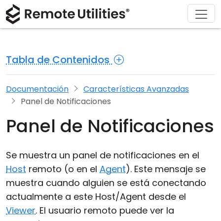
Soluciones
Descargar
Acerca de
Producto
Comprar
Soporte
Gira
Finanzas y Banca
Windows
Comprar en línea
Centro de soporte
Contáctanos
Tabla de Contenidos
Seguridad
Manufactura y Retail
macOS
Asistente de licencia
Documentación
Sala de prensa
Capturas de pantalla
Salud
Linux
Actualizar su licencia
Base de conocimientos
Escribe una reseña
Documentación
Características Avanzadas
Panel de Notificaciones
Notas de la versión
Educación y Gobierno
iOS/Android
Panel de Notificaciones
Modos de conexión
Tecnologías de la información
Se muestra un panel de notificaciones en el
Acceso desatendido
Host
remoto (o en el
Agent
). Este mensaje se
muestra cuando alguien se está conectando
Soporte para Active Directory
actualmente a este Host/Agent desde el
Configuración MSI
Viewer
. El usuario remoto puede ver la