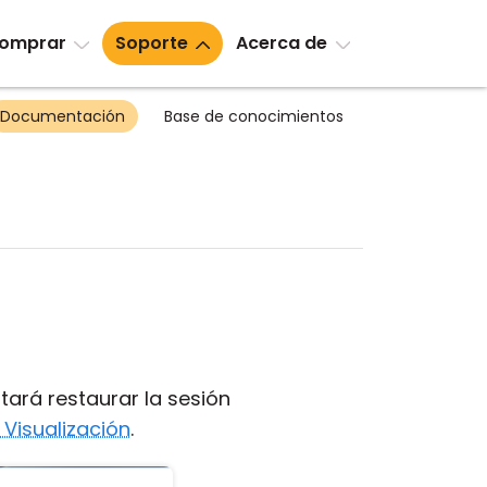
omprar
Soporte
Acerca de
Documentación
Base de conocimientos
tará restaurar la sesión
 Visualización
.