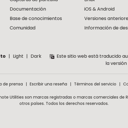
Documentación
iOS & Android
Base de conocimientos
Versiones anterior
Comunidad
Información de des
to
Light
Dark
Este sitio web está traducido a
la versió
a de prensa
Escribir una reseña
Términos del servicio
Co
mote Utilities son marcas registradas o marcas comerciales de Rem
otros países. Todos los derechos reservados.