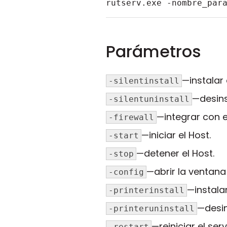
rutserv.exe -nombre_par
Parámetros
—instalar 
-silentinstall
—desinst
-silentuninstall
—integrar con e
-firewall
—iniciar el Host.
-start
—detener el Host.
-stop
—abrir la ventan
-config
—instalar
-printerinstall
—desin
-printeruninstall
—reiniciar el serv
-restart