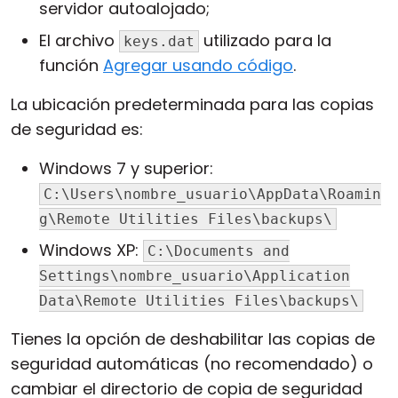
servidor autoalojado;
El archivo
utilizado para la
keys.dat
función
Agregar usando código
.
La ubicación predeterminada para las copias
de seguridad es:
Windows 7 y superior:
C:\Users\nombre_usuario\AppData\Roamin
g\Remote Utilities Files\backups\
Windows XP:
C:\Documents and
Settings\nombre_usuario\Application
Data\Remote Utilities Files\backups\
Tienes la opción de deshabilitar las copias de
seguridad automáticas (no recomendado) o
cambiar el directorio de copia de seguridad