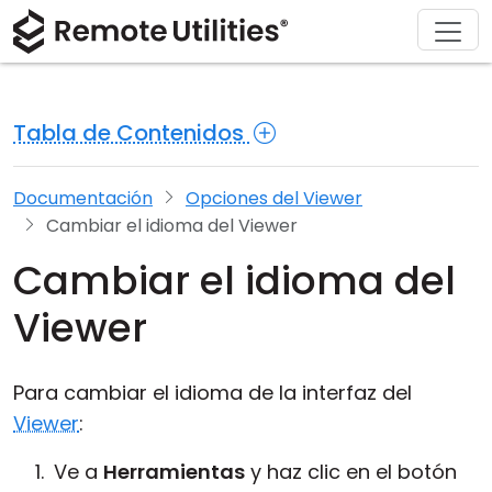
Soluciones
Descargar
Acerca de
Producto
Comprar
Soporte
Gira
Finanzas y Banca
Windows
Comprar en línea
Centro de soporte
Contáctanos
Tabla de Contenidos
Seguridad
Manufactura y Retail
macOS
Asistente de licencia
Documentación
Sala de prensa
Capturas de pantalla
Salud
Linux
Actualizar su licencia
Base de conocimientos
Escribe una reseña
Documentación
Opciones del Viewer
Cambiar el idioma del Viewer
Notas de la versión
Educación y Gobierno
iOS/Android
Cambiar el idioma del
Modos de conexión
Tecnologías de la información
Viewer
Acceso desatendido
Para cambiar el idioma de la interfaz del
Soporte para Active Directory
Viewer
:
Configuración MSI
Ve a
Herramientas
y haz clic en el botón