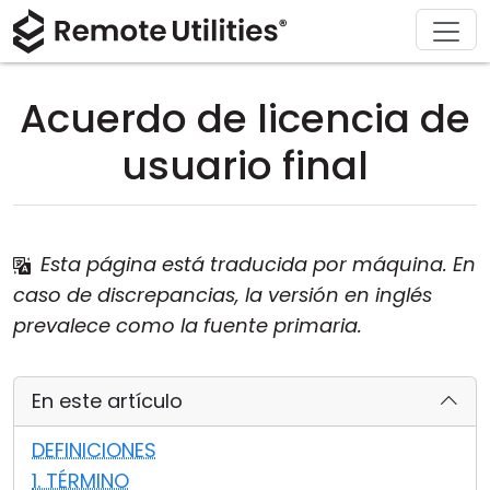
Soluciones
Descargar
Acerca de
Producto
Comprar
Soporte
Gira
Finanzas y Banca
Windows
Comprar en línea
Centro de soporte
Contáctanos
Acuerdo de licencia de
Seguridad
Manufactura y Retail
macOS
Asistente de licencia
Documentación
Sala de prensa
usuario final
Capturas de pantalla
Salud
Linux
Actualizar su licencia
Base de conocimientos
Escribe una reseña
Notas de la versión
Educación y Gobierno
iOS/Android
Esta página está traducida por máquina. En
caso de discrepancias, la versión en inglés
Modos de conexión
Tecnologías de la información
prevalece como la fuente primaria.
Acceso desatendido
En este artículo
Soporte para Active Directory
DEFINICIONES
Configuración MSI
1. TÉRMINO