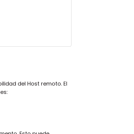
lidad del Host remoto. El
es:
omento. Esto puede