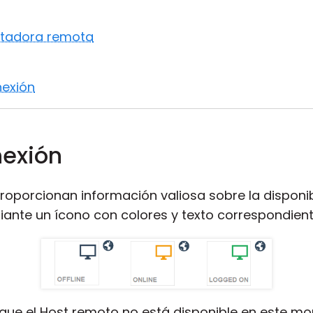
utadora remota
nexión
nexión
oporcionan información valiosa sobre la disponibi
ante un ícono con colores y texto correspondient
a que el Host remoto no está disponible en este m