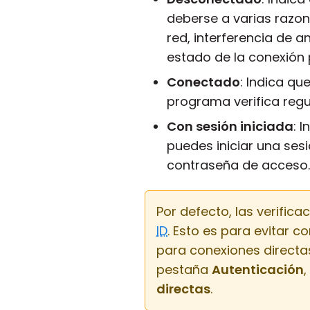
deberse a varias razo
red, interferencia de a
estado de la conexión
Conectado
: Indica qu
programa verifica reg
Con sesión iniciada
: 
puedes iniciar una ses
contraseña de acceso.
Por defecto, las verific
ID
. Esto es para evitar c
para conexiones directa
pestaña
Autenticación
directas
.