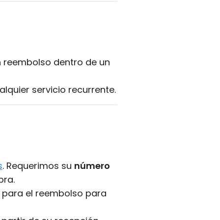
n reembolso dentro de un
lquier servicio recurrente.
s
. Requerimos su
número
pra.
o para el reembolso para