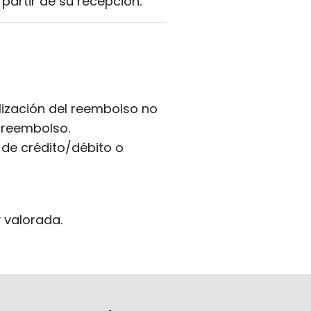
partir de su recepción.
lización del reembolso no
e reembolso.
 de crédito/débito o
 valorada.