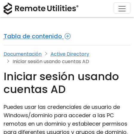
Soluciones
Descargar
Acerca de
Producto
Comprar
Soporte
Gira
Finanzas y Banca
Windows
Comprar en línea
Centro de soporte
Contáctanos
Tabla de contenido
Seguridad
Manufactura y Retail
macOS
Asistente de licencia
Documentación
Sala de prensa
Capturas de pantalla
Salud
Linux
Actualizar su licencia
Base de conocimientos
Escribe una reseña
Documentación
Active Directory
Iniciar sesión usando cuentas AD
Notas de la versión
Educación y Gobierno
iOS/Android
Iniciar sesión usando
Modos de conexión
Tecnologías de la información
cuentas AD
Acceso desatendido
Puedes usar las credenciales de usuario de
Soporte para Active Directory
Windows/dominio para acceder a las PC
remotas en un dominio y establecer permisos
Configuración MSI
para diferentes usuarios y grupos de dominio.