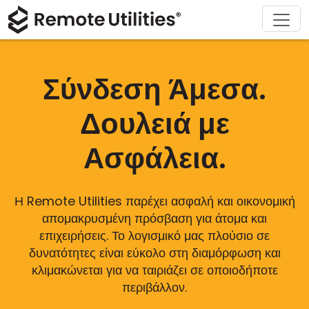
Υποστήριξη
Κατέβασμα
Σχετικά
Προϊόν
Λύσεις
Αγορά
Ξενάγηση
Οικονομικές υπηρεσίες και Τραπεζική
Windows
Αγοράστε διαδικτυακά
Κέντρο υποστήριξης
Επικοινωνήστε μαζί μας
Σύνδεση Άμεσα.
Ασφάλεια
Κατασκευή και Λιανική
macOS
Βοηθός άδειας χρήσης
Τεκμηρίωση
Σαλόνι τύπου
Δουλειά με
Στιγμιότυπα
Υγειονομική περίθαλψη
Linux
Αναβάθμιση της άδειας χρήσης σας
Βάση γνώσεων
Γράψτε μια κριτική
Ασφάλεια.
Σημειώσεις Έκδοσης
Εκπαίδευση και Κυβέρνηση
iOS/Android
Τρόποι Σύνδεσης
Πληροφορική
Η Remote Utilities παρέχει ασφαλή και οικονομική
απομακρυσμένη πρόσβαση για άτομα και
Μη Επίβλεπτη Πρόσβαση
επιχειρήσεις. Το λογισμικό μας πλούσιο σε
δυνατότητες είναι εύκολο στη διαμόρφωση και
Υποστήριξη Active Directory
κλιμακώνεται για να ταιριάζει σε οποιοδήποτε
περιβάλλον.
Διαμόρφωση MSI