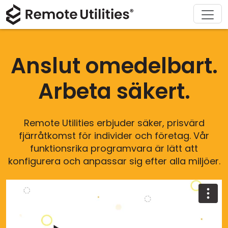
Ladda ner
Lösningar
Support
Produkt
Köp
Om
Tour
Finans och bankverksamhet
Windows
Köp online
Support Center
Kontakta oss
Anslut omedelbart.
Säkerhet
Tillverkning och detaljhandel
macOS
Licensassistent
Dokumentation
Pressrum
Arbeta säkert.
Skärmdumpar
Vård och hälsa
Linux
Uppgradera din licens
Kunskapsbas
Skriv en recension
Release Notes
Utbildning och myndigheter
iOS/Android
Remote Utilities erbjuder säker, prisvärd
fjärråtkomst för individer och företag. Vår
Anslutningslägen
Informationsteknik
funktionsrika programvara är lätt att
konfigurera och anpassar sig efter alla miljöer.
Oövervakad åtkomst
Active Directory-support
MSI-konfiguration