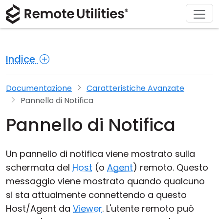
Chi siamo
Supporto
Prodotto
Acquista
Soluzioni
Scarica
Tour
Finanza e Banche
Windows
Acquista online
Centro supporto
Contattaci
Indice
Sicurezza
Produzione e Vendita al Dettaglio
macOS
Assistente Licenza
Documentazione
Sala stampa
Screenshot
Sanità
Linux
Aggiorna la tua Licenza
Base di conoscenza
Scrivi una recensione
Documentazione
Caratteristiche Avanzate
Pannello di Notifica
Note di rilascio
Istruzione e Governo
iOS/Android
Pannello di Notifica
Modalità di connessione
Tecnologia dell'informazione
Un pannello di notifica viene mostrato sulla
Accesso non presidiato
schermata del
Host
(o
Agent
) remoto. Questo
messaggio viene mostrato quando qualcuno
Supporto Active Directory
si sta attualmente connettendo a questo
Configurazione MSI
Host/Agent da
Viewer
. L'utente remoto può