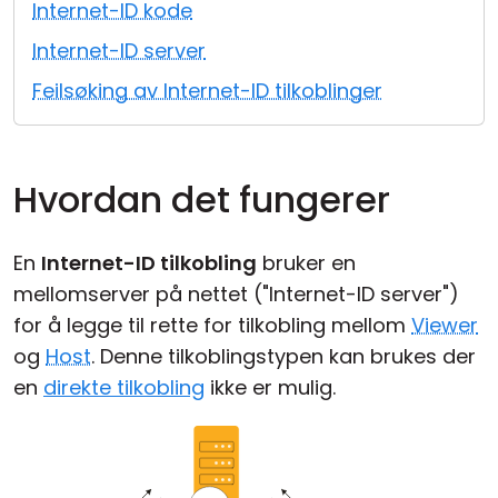
Internet-ID kode
Sky- og lokal installasjon
Internet-ID server
Feilsøking av Internet-ID tilkoblinger
Hvordan det fungerer
En
Internet-ID tilkobling
bruker en
mellomserver på nettet ("Internet-ID server")
for å legge til rette for tilkobling mellom
Viewer
og
Host
. Denne tilkoblingstypen kan brukes der
en
direkte tilkobling
ikke er mulig.