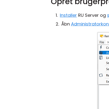
Opret brugerpro
Installer
RU Server og
Åbn
Administratorkon