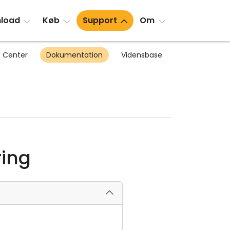
load
Køb
Support
Om
 Center
Dokumentation
Vidensbase
ing