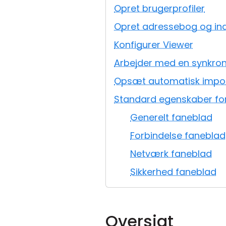
Opret brugerprofiler
Opret adressebog og indst
Konfigurer Viewer
Arbejder med en synkro
Opsæt automatisk impo
Standard egenskaber for
Generelt faneblad
Forbindelse faneblad
Netværk faneblad
Sikkerhed faneblad
Oversigt