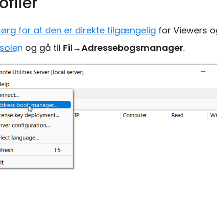
filer
sørg for at den er direkte tilgængelig
for Viewers o
solen
og gå til
Fil
→
Adressebogsmanager
.