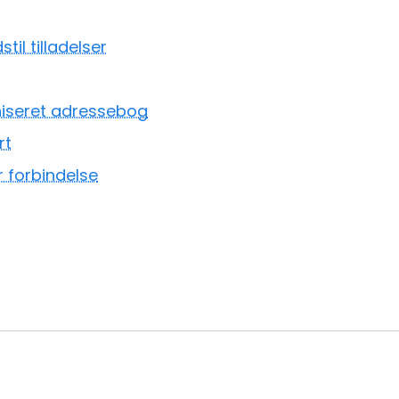
il tilladelser
niseret adressebog
rt
 forbindelse