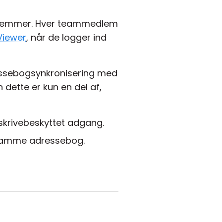
emmer. Hver teammedlem
Viewer
, når de logger ind
ressebogsynkronisering med
dette er kun en del af,
 skrivebeskyttet adgang.
n samme adressebog.