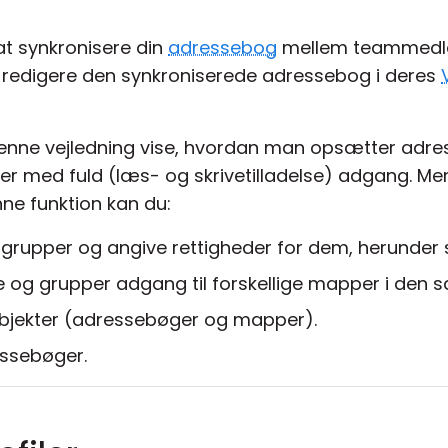
at synkronisere din
adressebog
mellem teammedl
 og redigere den synkroniserede adressebog i deres
 denne vejledning vise, hvordan man opsætter ad
 med fuld (læs- og skrivetilladelse) adgang. Men 
ne funktion kan du:
og grupper og angive rettigheder for dem, herunder
re og grupper adgang til forskellige mapper i de
objekter (adressebøger og mapper).
essebøger.