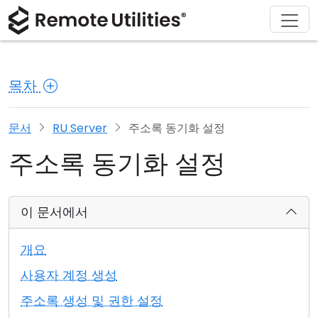
회사 소개
다운로드
솔루션
제품
구매
지원
투어
재무 및 은행업
Windows
온라인 구매
지원 센터
문의하기
목차
보안
제조 및 소매업
macOS
라이선스 어시스턴트
문서
보도 자료실
스크린샷
헬스케어
Linux
라이선스 업그레이드
지식 기반
리뷰 작성하기
문서
RU Server
주소록 동기화 설정
주소록 동기화 설정
릴리즈 노트
교육 및 정부
iOS/Android
연결 모드
정보 기술
이 문서에서
무인 액세스
개요
Active Directory 지원
사용자 계정 생성
주소록 생성 및 권한 설정
MSI 구성