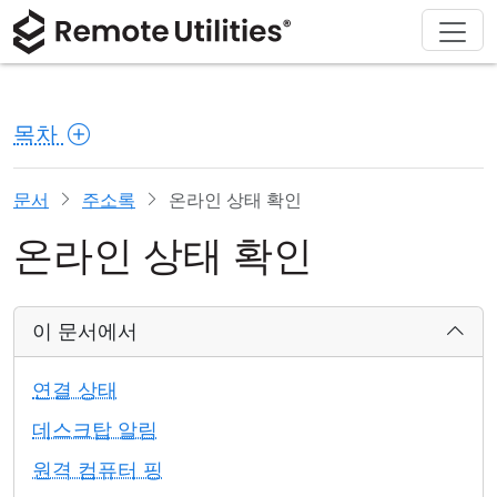
회사 소개
다운로드
솔루션
제품
구매
지원
투어
재무 및 은행업
Windows
온라인 구매
지원 센터
문의하기
목차
보안
제조 및 소매업
macOS
라이선스 어시스턴트
문서
보도 자료실
스크린샷
헬스케어
Linux
라이선스 업그레이드
지식 기반
리뷰 작성하기
문서
주소록
온라인 상태 확인
온라인 상태 확인
릴리즈 노트
교육 및 정부
iOS/Android
연결 모드
정보 기술
이 문서에서
무인 액세스
연결 상태
Active Directory 지원
데스크탑 알림
원격 컴퓨터 핑
MSI 구성