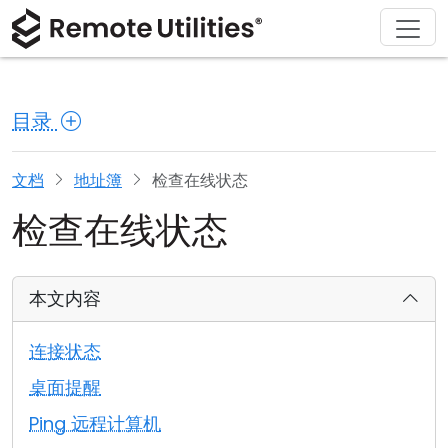
解决方案
产品
下载
购买
支持
关于
巡演
金融与银行
Windows
在线购买
支持中心
联系我们
目录
安全性
制造业与零售
macOS
许可证助手
文档
新闻发布室
截图
医疗保健
Linux
升级您的许可证
知识库
撰写评论
文档
地址簿
检查在线状态
检查在线状态
发行说明
教育与政府
iOS/Android
连接模式
信息技术
本文内容
无人值守访问
连接状态
Active Directory 支持
桌面提醒
Ping 远程计算机
MSI 配置