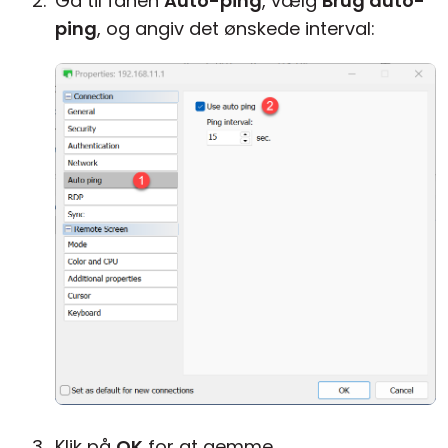
Gå til fanen
Auto-ping
, vælg
Brug auto-
ping
, og angiv det ønskede interval:
Klik på
OK
for at gemme