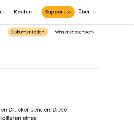
n
Kaufen
Support
Über
r
Dokumentation
Wissensdatenbank
len Drucker senden. Diese
allieren eines