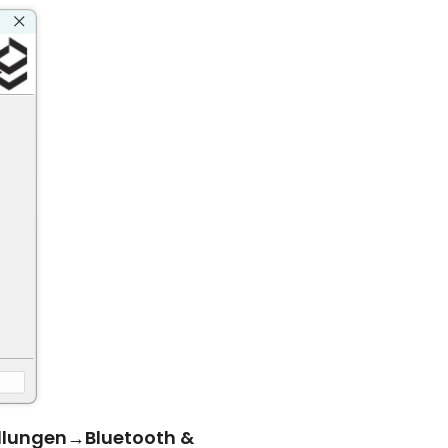
llungen
→
Bluetooth &