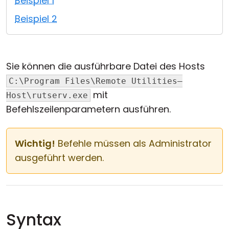
Beispiel 1
Cloud & On-Premise
Beispiel 2
Sie können die ausführbare Datei des Hosts
C:\Program Files\Remote Utilities—
mit
Host\rutserv.exe
Befehlszeilenparametern ausführen.
Wichtig!
Befehle müssen als Administrator
ausgeführt werden.
Syntax