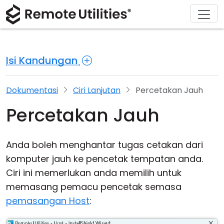
Penyelesaian
Muat turun
Sokongan
Tentang
Produk
Beli
Tur Produk
Kewangan dan Perbankan
Windows
Beli Dalam Talian
Pusat Sokongan
Hubungi kami
Isi Kandungan
Keselamatan
Pengilangan dan Peruncitan
macOS
Pembantu Lesen
Dokumentasi
Bilik Akhbar
Tangkapan Skrin
Kesihatan
Linux
Tingkatkan Lesen Anda
Pangkalan Pengetahuan
Tulis Ulasan
Dokumentasi
Ciri Lanjutan
Percetakan Jauh
Percetakan Jauh
Nota Keluaran
Pendidikan dan Kerajaan
iOS/Android
Sifat Sambungan
Teknologi maklumat
Anda boleh menghantar tugas cetakan dari
komputer jauh ke pencetak tempatan anda.
Akses Tanpa Pengawasan
Ciri ini memerlukan anda memilih untuk
memasang pemacu pencetak semasa
Sokongan Active Directory
pemasangan Host
:
Konfigurasi MSI