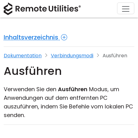
Herunterladen
Lösungen
Support
Produkt
Kaufen
Über
Tour
Finanzen und Banken
Windows
Online kaufen
Support-Center
Kontaktieren Sie uns
Inhaltsverzeichnis
Sicherheit
Produktion und Einzelhandel
macOS
Lizenz-Assistent
Dokumentation
Pressestelle
Screenshot
Gesundheitswesen
Linux
Ihre Lizenz upgraden
Wissensdatenbank
Eine Bewertung schreiben
Dokumentation
Verbindungsmodi
Ausführen
Ausführen
Versionshinweise
Bildung und Regierung
iOS/Android
Verbindungsmethoden
Informationstechnologie
Verwenden Sie den
Ausführen
Modus, um
Anwendungen auf dem entfernten PC
Unbeaufsichtigter Zugriff
auszuführen, indem Sie Befehle vom lokalen PC
senden.
Active Directory-Unterstützung
MSI-Konfiguration