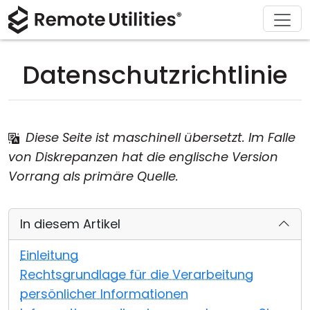
Herunterladen
Lösungen
Support
Produkt
Kaufen
Über
Tour
Finanzen und Banken
Windows
Online kaufen
Support-Center
Kontaktieren Sie uns
Datenschutzrichtlinie
Sicherheit
Produktion und Einzelhandel
macOS
Lizenz-Assistent
Dokumentation
Pressestelle
Screenshot
Gesundheitswesen
Linux
Ihre Lizenz upgraden
Wissensdatenbank
Eine Bewertung schreiben
Diese Seite ist maschinell übersetzt. Im Falle
Versionshinweise
Bildung und Regierung
iOS/Android
von Diskrepanzen hat die englische Version
Vorrang als primäre Quelle.
Verbindungsmethoden
Informationstechnologie
In diesem Artikel
Unbeaufsichtigter Zugriff
Einleitung
Active Directory-Unterstützung
Rechtsgrundlage für die Verarbeitung
MSI-Konfiguration
persönlicher Informationen