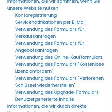
Informationen, die wir sammeln, wenn Sie
Cloud & On-Premise
unsere Website nutzen
Kontoregistrierung
Servicenotifikationen per E-Mail
Verwendung des Formulars für
Verkaufsanfragen
Verwendung des Formulars für
Angebotsanfragen
Verwendung des Online-Kaufformulars
Verwendung des Formulars "Kostenlose
Lizenz anfordern"
Verwendung des Formulars "Verlorenen
Schlüssel wiederherstellen"
Verwendung des Upgrade-Formulars
Benutzergenerierte Inhalte
Informationen, die wir durch direkte