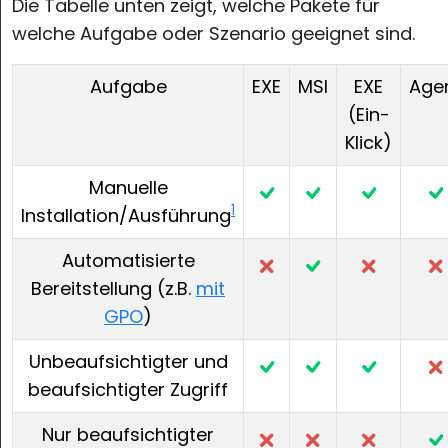
Die Tabelle unten zeigt, welche Pakete für
welche Aufgabe oder Szenario geeignet sind.
Aufgabe
EXE
MSI
EXE
Age
(Ein-
Klick)
Manuelle
1
Installation/Ausführung
Automatisierte
Bereitstellung (z.B.
mit
GPO
)
Unbeaufsichtigter und
beaufsichtigter Zugriff
Nur beaufsichtigter