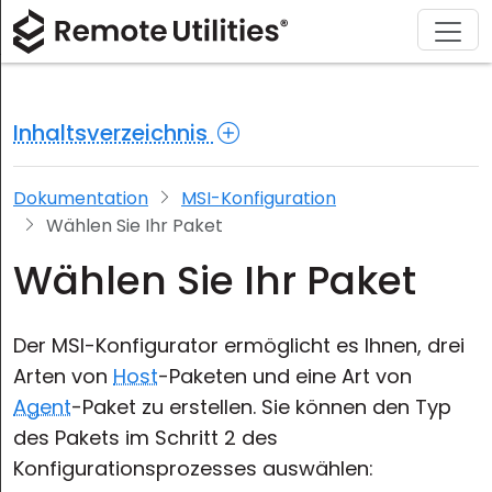
Herunterladen
Lösungen
Support
Produkt
Kaufen
Über
Tour
Finanzen und Banken
Windows
Online kaufen
Support-Center
Kontaktieren Sie uns
Inhaltsverzeichnis
Sicherheit
Produktion und Einzelhandel
macOS
Lizenz-Assistent
Dokumentation
Pressestelle
Screenshot
Gesundheitswesen
Linux
Ihre Lizenz upgraden
Wissensdatenbank
Eine Bewertung schreiben
Dokumentation
MSI-Konfiguration
Wählen Sie Ihr Paket
Versionshinweise
Bildung und Regierung
iOS/Android
Wählen Sie Ihr Paket
Verbindungsmethoden
Informationstechnologie
Der MSI-Konfigurator ermöglicht es Ihnen, drei
Unbeaufsichtigter Zugriff
Arten von
Host
-Paketen und eine Art von
Agent
-Paket zu erstellen. Sie können den Typ
Active Directory-Unterstützung
des Pakets im Schritt 2 des
MSI-Konfiguration
Konfigurationsprozesses auswählen: