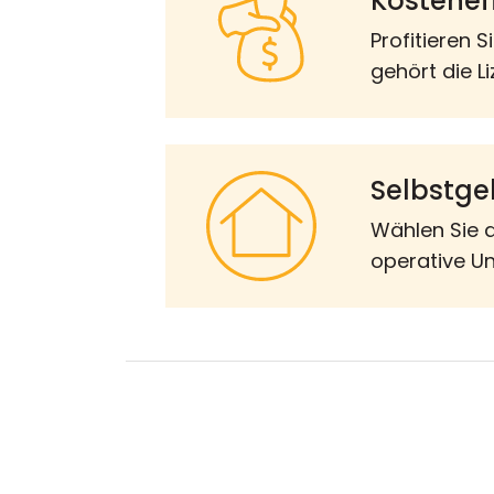
Kosteneff
Profitieren 
gehört die L
Selbstgeh
Wählen Sie 
operative U