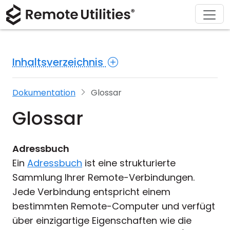
Herunterladen
Lösungen
Support
Produkt
Kaufen
Über
Tour
Finanzen und Banken
Windows
Online kaufen
Support-Center
Kontaktieren Sie uns
Inhaltsverzeichnis
Sicherheit
Produktion und Einzelhandel
macOS
Lizenz-Assistent
Dokumentation
Pressestelle
Screenshot
Gesundheitswesen
Linux
Ihre Lizenz upgraden
Wissensdatenbank
Eine Bewertung schreiben
Dokumentation
Glossar
Glossar
Versionshinweise
Bildung und Regierung
iOS/Android
Verbindungsmethoden
Informationstechnologie
Adressbuch
Ein
Adressbuch
ist eine strukturierte
Unbeaufsichtigter Zugriff
Sammlung Ihrer Remote-Verbindungen.
Jede Verbindung entspricht einem
Active Directory-Unterstützung
bestimmten Remote-Computer und verfügt
MSI-Konfiguration
über einzigartige Eigenschaften wie die