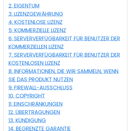
2. EIGENTUM
Cloud & On-Premise
3. LIZENZGEWÄHRUNG
4. KOSTENLOSE LIZENZ
5. KOMMERZIELLE LIZENZ
6. SERVERVERFÜGBARKEIT FÜR BENUTZER DER
KOMMERZIELLEN LIZENZ
7. SERVERVERFÜGBARKEIT FÜR BENUTZER DER
KOSTENLOSEN LIZENZ
8. INFORMATIONEN, DIE WIR SAMMELN, WENN
SIE DAS PRODUKT NUTZEN
9. FIREWALL-AUSSCHLUSS
10. COPYRIGHT
11. EINSCHRÄNKUNGEN
12. ÜBERTRAGUNGEN
13. KÜNDIGUNG
14. BEGRENZTE GARANTIE