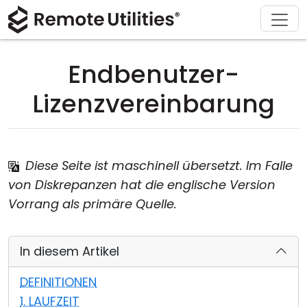
Herunterladen
Lösungen
Support
Produkt
Kaufen
Über
Tour
Finanzen und Banken
Windows
Online kaufen
Support-Center
Kontaktieren Sie uns
Endbenutzer-
Sicherheit
Produktion und Einzelhandel
macOS
Lizenz-Assistent
Dokumentation
Pressestelle
Lizenzvereinbarung
Screenshot
Gesundheitswesen
Linux
Ihre Lizenz upgraden
Wissensdatenbank
Eine Bewertung schreiben
Versionshinweise
Bildung und Regierung
iOS/Android
Diese Seite ist maschinell übersetzt. Im Falle
von Diskrepanzen hat die englische Version
Verbindungsmethoden
Informationstechnologie
Vorrang als primäre Quelle.
Unbeaufsichtigter Zugriff
In diesem Artikel
Active Directory-Unterstützung
DEFINITIONEN
MSI-Konfiguration
1. LAUFZEIT