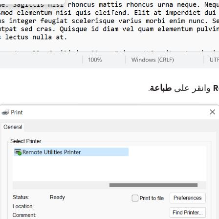
وانقر على
طباعة
.