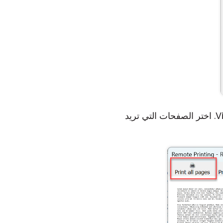
سيرسل المضيف مهمة الطباعة إلى Viewer و ستظهر نافذة الحوار التالية على جانب Viewer. اختر الصفحات التي تريد