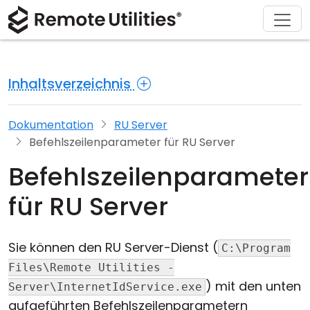
Herunterladen
Lösungen
Support
Produkt
Kaufen
Über
Tour
Finanzen und Banken
Windows
Online kaufen
Support-Center
Kontaktieren Sie uns
Inhaltsverzeichnis
Sicherheit
Produktion und Einzelhandel
macOS
Lizenz-Assistent
Dokumentation
Pressestelle
Screenshot
Gesundheitswesen
Linux
Ihre Lizenz upgraden
Wissensdatenbank
Eine Bewertung schreiben
Dokumentation
RU Server
Befehlszeilenparameter für RU Server
Versionshinweise
Bildung und Regierung
iOS/Android
Befehlszeilenparameter
Verbindungsmethoden
Informationstechnologie
für RU Server
Unbeaufsichtigter Zugriff
Sie können den RU Server-Dienst (
C:\Program
Active Directory-Unterstützung
Files\Remote Utilities -
) mit den unten
Server\InternetIdService.exe
MSI-Konfiguration
aufgeführten Befehlszeilenparametern