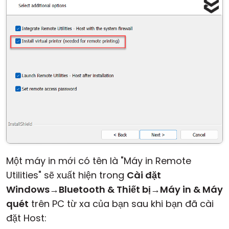
Đám mây & Tại chỗ
Một máy in mới có tên là "Máy in Remote
Utilities" sẽ xuất hiện trong
Cài đặt
Windows
→
Bluetooth & Thiết bị
→
Máy in & Máy
quét
trên PC từ xa của bạn sau khi bạn đã cài
đặt Host: