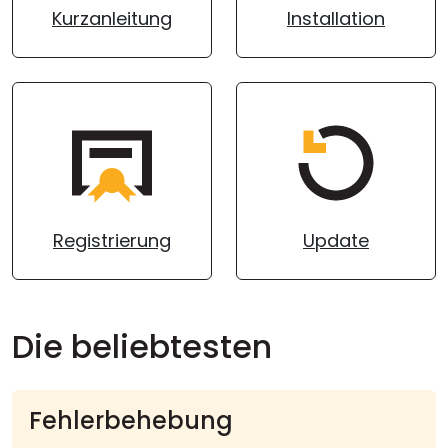
Kurzanleitung
Installation
Cloud & On-Premise
Registrierung
Update
Die beliebtesten
Fehlerbehebung