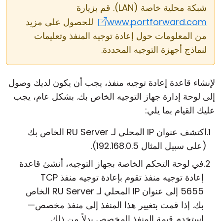
شبكة محلية خاصة (LAN). قم بزيارة
www.portforward.com
للحصول على مزيد
من المعلومات حول إعادة توجيه المنفذ وتعليمات
لنماذج أجهزة التوجيه المحددة.
لإنشاء قاعدة إعادة توجيه منفذ، يجب أن يكون لديك وصول
إلى لوحة إدارة جهاز التوجيه الخاص بك. بشكل عام، يجب
عليك القيام بما يلي:
اكتشف عنوان IP المحلي لـ RU Server الخاص بك
(على سبيل المثال 192.168.0.5).
في لوحة التحكم الخاصة بجهاز التوجيه، أنشئ قاعدة
إعادة توجيه منفذ تقوم بإعادة توجيه منفذ TCP
5655 إلى عنوان IP المحلي لـ RU Server الخاص
بك. إذا قمت بتغيير هذا المنفذ إلى منفذ مخصص—
استخدم قيمة المنفذ المخصص بدلاً من ذلك.