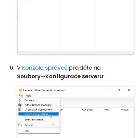
V
Konzole správce
přejděte na
Soubory
➝
Konfigurace serveru
: