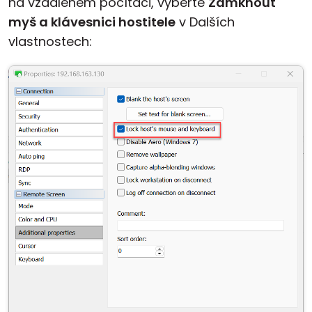
na vzdáleném počítači, vyberte
Zamknout
myš a klávesnici hostitele
v Dalších
vlastnostech: