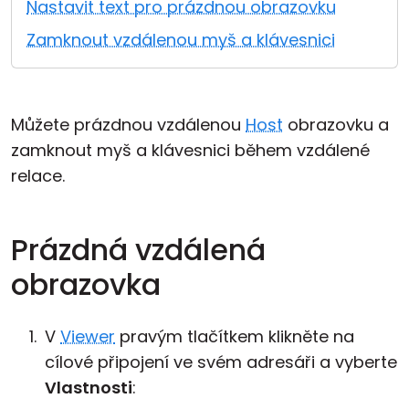
Nastavit text pro prázdnou obrazovku
Cloud a on-premise
Zamknout vzdálenou myš a klávesnici
Můžete prázdnou vzdálenou
Host
obrazovku a
zamknout myš a klávesnici během vzdálené
relace.
Prázdná vzdálená
obrazovka
V
Viewer
pravým tlačítkem klikněte na
cílové připojení ve svém adresáři a vyberte
Vlastnosti
: