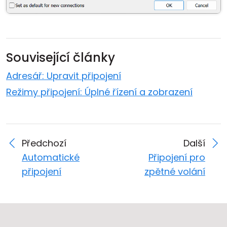
Související články
Adresář: Upravit připojení
Režimy připojení: Úplné řízení a zobrazení
Předchozí
Další
Automatické
Připojení pro
připojení
zpětné volání