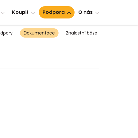
Koupit
Podpora
O nás
dpory
Dokumentace
Znalostní báze