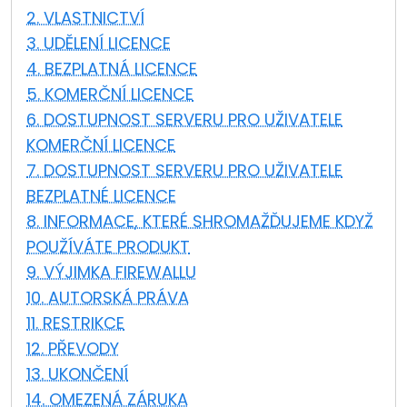
2. VLASTNICTVÍ
Cloud a on-premise
3. UDĚLENÍ LICENCE
4. BEZPLATNÁ LICENCE
5. KOMERČNÍ LICENCE
6. DOSTUPNOST SERVERU PRO UŽIVATELE
KOMERČNÍ LICENCE
7. DOSTUPNOST SERVERU PRO UŽIVATELE
BEZPLATNÉ LICENCE
8. INFORMACE, KTERÉ SHROMAŽĎUJEME KDYŽ
POUŽÍVÁTE PRODUKT
9. VÝJIMKA FIREWALLU
10. AUTORSKÁ PRÁVA
11. RESTRIKCE
12. PŘEVODY
13. UKONČENÍ
14. OMEZENÁ ZÁRUKA