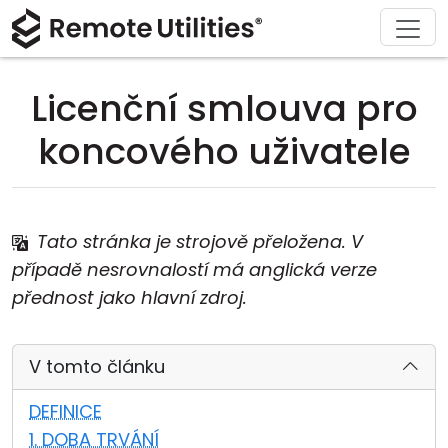
Stáhnout
Podpora
Produkt
Řešení
Koupit
O nás
Prohlídka
Finance a bankovnictví
Windows
Koupit online
Centrum podpory
Kontaktujte nás
Licenční smlouva pro
Bezpečnost
Výroba a maloobchod
macOS
Asistent licence
Dokumentace
Tisková místnost
koncového uživatele
Screenshoty
Zdravotnictví
Linux
Upgrade na vaši licenci
Znalostní báze
Napsat recenzi
Poznámky k vydání
Vzdělání a vláda
iOS/Android
Tato stránka je strojově přeložena. V
případě nesrovnalostí má anglická verze
Režimy připojení
Informační technologie
přednost jako hlavní zdroj.
Neutrální přístup
V tomto článku
Podpora Active Directory
DEFINICE
Konfigurace MSI
1. DOBA TRVÁNÍ