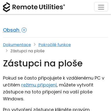
Stáhnout
Podpora
Produkt
Řešení
Koupit
O nás
Prohlídka
Finance a bankovnictví
Windows
Koupit online
Centrum podpory
Kontaktujte nás
Obsah
Bezpečnost
Výroba a maloobchod
macOS
Asistent licence
Dokumentace
Tisková místnost
Screenshoty
Zdravotnictví
Linux
Upgrade na vaši licenci
Znalostní báze
Napsat recenzi
Dokumentace
Pokročilé funkce
Zástupci na ploše
Poznámky k vydání
Vzdělání a vláda
iOS/Android
Zástupci na ploše
Režimy připojení
Informační technologie
Pokud se často připojujete k vzdálenému PC v
Neutrální přístup
určitém
režimu připojení
, můžete vytvořit
zástupce na toto připojení na vaší ploše
Podpora Active Directory
Windows.
Konfigurace MSI
Pro vytvoření zástupce klikněte pravým