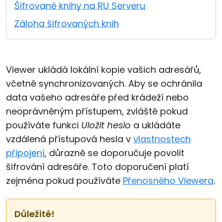
Šifrované knihy na RU Serveru
Cloud a on-premise
Záloha šifrovaných knih
Viewer ukládá lokální kopie vašich adresářů,
včetně synchronizovaných. Aby se ochránila
data vašeho adresáře před krádeží nebo
neoprávněným přístupem, zvláště pokud
používáte funkci
Uložit heslo
a ukládáte
vzdálená přístupová hesla v
vlastnostech
připojení
, důrazně se doporučuje povolit
šifrování adresáře. Toto doporučení platí
zejména pokud používáte
Přenosného Viewera
.
Důležité!