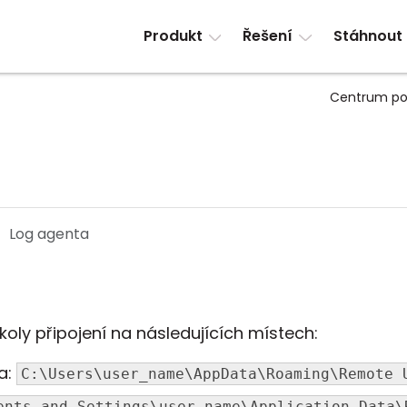
Produkt
Řešení
Stáhnout
Centrum po
Log agenta
ly připojení na následujících místech:
a:
C:\Users\user_name\AppData\Roaming\Remote 
ents and Settings\user_name\Application Data\