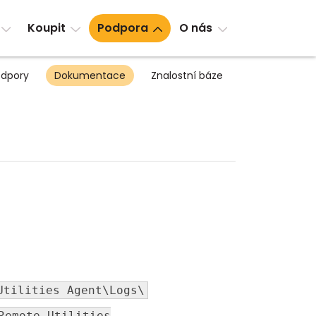
Koupit
Podpora
O nás
dpory
Dokumentace
Znalostní báze
Utilities Agent\Logs\
Remote Utilities