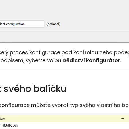
i celý proces konfigurace pod kontrolou nebo pode
podpisem, vyberte volbu
Dědictví konfigurátor
.
 svého balíčku
onfigurace můžete vybrat typ svého vlastního bal