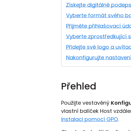
Získejte digitálně podep
Vyberte formát svého ba
Přijměte přihlašovací úd
Vyberte zprostředkující 
Přidejte své logo a uvítac
Nakonfigurujte nastaven
Přehled
Použijte vestavěný
Konfigu
vlastní balíček Host vzdál
instalaci pomocí GPO
.