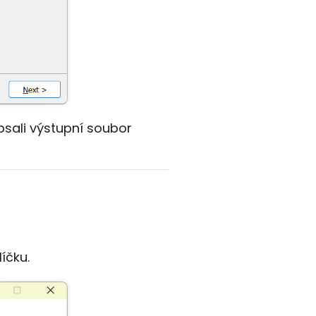
psali výstupní soubor
íčku.