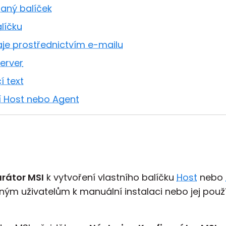
saný balíček
líčku
aje prostřednictvím e-mailu
server
í text
í Host nebo Agent
rátor MSI
k vytvoření vlastního balíčku
Host
nebo
eným uživatelům k manuální instalaci nebo jej použ