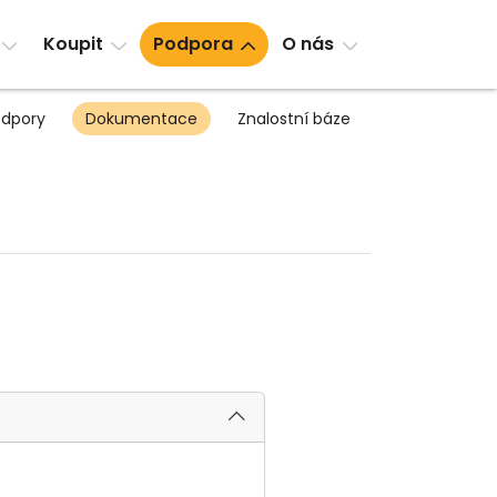
Koupit
Podpora
O nás
dpory
Dokumentace
Znalostní báze