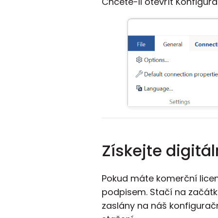
Chcete-li otevřít Konfigurá
Získejte digit
Pokud máte komerční licenc
podpisem. Stačí na začátk
zaslány na náš konfigurač