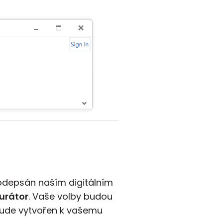
podepsán naším digitálním
urátor
. Vaše volby budou
bude vytvořen k vašemu