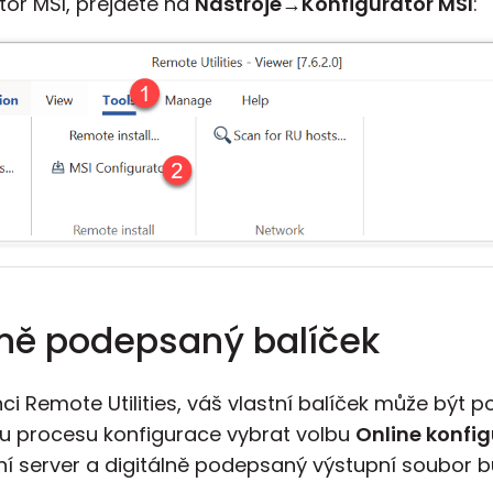
tor MSI, přejděte na
Nástroje
→
Konfigurátor MSI
:
álně podepsaný balíček
i Remote Utilities, váš vlastní balíček může být 
u procesu konfigurace vybrat volbu
Online konfig
ní server a digitálně podepsaný výstupní soubor 