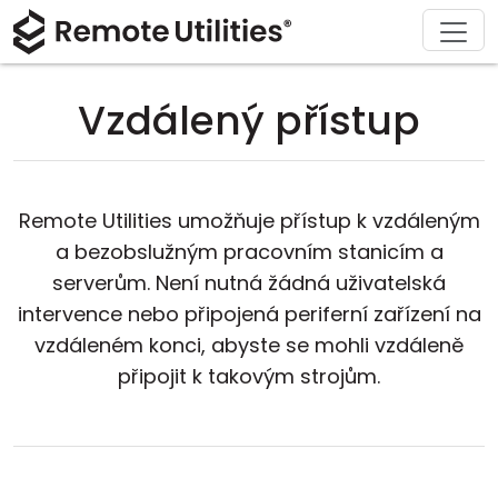
Stáhnout
Podpora
Produkt
Řešení
Koupit
O nás
Prohlídka
Finance a bankovnictví
Windows
Koupit online
Centrum podpory
Kontaktujte nás
Vzdálený přístup
Bezpečnost
Výroba a maloobchod
macOS
Asistent licence
Dokumentace
Tisková místnost
Screenshoty
Zdravotnictví
Linux
Upgrade na vaši licenci
Znalostní báze
Napsat recenzi
Remote Utilities umožňuje přístup k vzdáleným
Poznámky k vydání
Vzdělání a vláda
iOS/Android
a bezobslužným pracovním stanicím a
serverům. Není nutná žádná uživatelská
Režimy připojení
Informační technologie
intervence nebo připojená periferní zařízení na
vzdáleném konci, abyste se mohli vzdáleně
Neutrální přístup
připojit k takovým strojům.
Podpora Active Directory
Konfigurace MSI