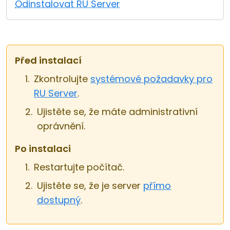
Odinstalovat RU Server
Cloud a on-premise
Před instalací
Zkontrolujte
systémové požadavky pro
RU Server
.
Ujistěte se, že máte administrativní
oprávnění.
Po instalaci
Restartujte počítač.
Ujistěte se, že je server
přímo
dostupný
.