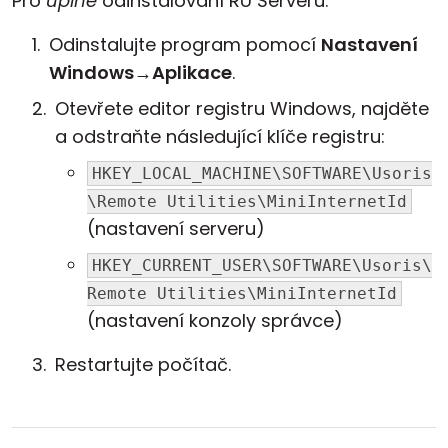
Pro
úplné
odinstalování RU Serveru:
Odinstalujte program pomocí
Nastavení
Windows
→
Aplikace
.
Otevřete editor registru Windows, najděte
a odstraňte následující klíče registru:
HKEY_LOCAL_MACHINE\SOFTWARE\Usoris
\Remote Utilities\MiniInternetId
(nastavení serveru)
HKEY_CURRENT_USER\SOFTWARE\Usoris\
Remote Utilities\MiniInternetId
(nastavení konzoly správce)
Restartujte počítač.