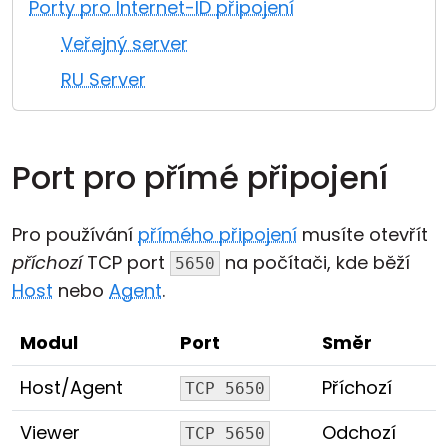
Porty pro Internet-ID připojení
Cloud a on-premise
Veřejný server
RU Server
Port pro přímé připojení
Pro používání
přímého připojení
musíte otevřít
příchozí
TCP port
na počítači, kde běží
5650
Host
nebo
Agent
.
Modul
Port
Směr
Host/Agent
Příchozí
TCP 5650
Viewer
Odchozí
TCP 5650