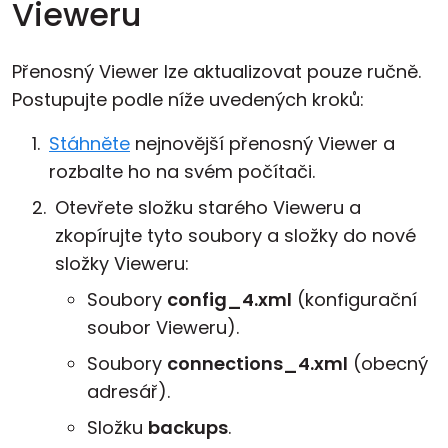
Vieweru
Přenosný Viewer lze aktualizovat pouze ručně.
Postupujte podle níže uvedených kroků:
Stáhněte
nejnovější přenosný Viewer a
rozbalte ho na svém počítači.
Otevřete složku starého Vieweru a
zkopírujte tyto soubory a složky do nové
složky Vieweru:
Soubory
config_4.xml
(konfigurační
soubor Vieweru).
Soubory
connections_4.xml
(obecný
adresář).
Složku
backups
.