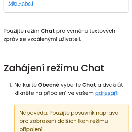
Mini-chat
Cloud a on-premise
Použijte režim
Chat
pro výměnu textových
zpráv se vzdálenými uživateli.
Zahájení režimu Chat
Na kartě
Obecné
vyberte
Chat
a dvakrát
klikněte na připojení ve vašem
adresáři
:
Nápověda: Použijte posuvník napravo
pro zobrazení dalších ikon režimu
připojení.